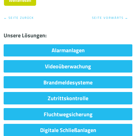
Weiterlesen
← SEITE ZURÜCK
SEITE VORWÄRTS →
Unsere Lösungen:
Alarmanlagen
Videoüberwachung
Brandmeldesysteme
Zutrittskontrolle
Fluchtwegsicherung
Digitale Schließanlagen